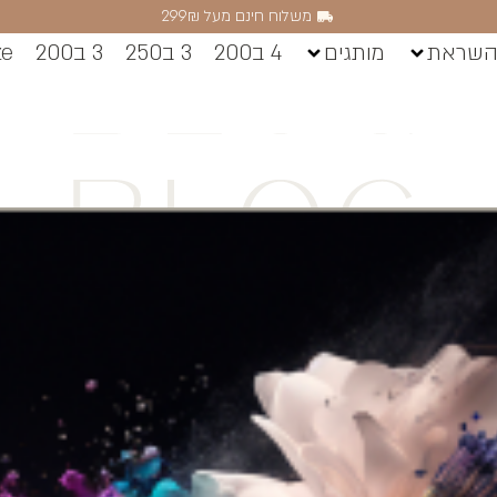
משלוח חינם מעל 299₪
השראת
מותגים
4 ב200
3 ב250
3 ב200
ze