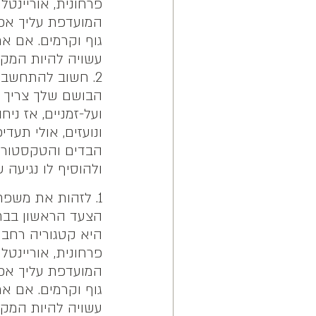
פרחונית, אוריינטל
המועדפת עליך אפש
גוף וקרמים. אם א
עשויה להיות המקו
2. חשוב להתחשב באישיות ובסגנון האישי שלך
הבושם שלך צריך ל
ועל-זמניים, אז ני
ונועזים, אולי תעדי
הבדים והטקסטורות
ולהוסיף לו נגיעה 
1. לזהות את משפחת הניחוחות המועדפת עליך
הצעד הראשון בבחי
היא קטגוריה רחבה
פרחונית, אוריינטל
המועדפת עליך אפש
גוף וקרמים. אם א
עשויה להיות המקו