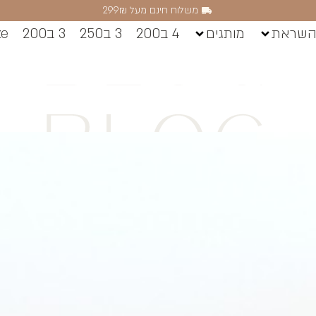
משלוח חינם מעל 299₪
השראת
מותגים
4 ב200
3 ב250
3 ב200
ze