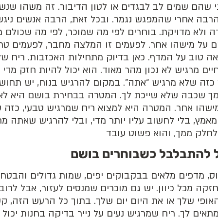
י שהם שמים לב לבגדים או לטון הדיבור. זה משהו שנשא
רבה אחרי שהמפגש נגמר. ובכל זאת, הרבה אנשים ניגש
 ולא מדויקת. בוחרים לפי מה שמוכר, לפי מה שכולם מד
ם על מישהו אחר. לפעמים זו המלצה מחבר, לפעמים טרנ
 טוב על המדף. כאן בדיוק מתחילות האכזבות. ריח ש
יים מרגיש לא נכון מהר מאוד. הוא יכול להיות חזק מדי 
 כזה שלא מרגיש “אתה”. במקום להרגיש בנוח, יש תחוש
מך שכבה שלא שייכת לך. המטרה בבחירת בושם היא לא
מישהו אחר. המטרה היא למצוא ריח שמרגיש טבעי, כזה
מאמץ, בלי לחשוב עליו יותר מדי, ובלי להרגיש שאתה מ
לחלק ממך, והוא פשוט עובד
 להתבלבל כשבוחרים בושם
, מדפים מלאים בבקבוקים יפים, שמות גדולים והבטחו
חזקה מכל כיוון. יש גם מוכרים שמנסים לעזור, אבל לרו
האופי שלך או את היום יום שלך. בתוך כל הרעש הזה, ק
תאים לך. ריח שמרגיש נעים על נייר בדיקה בחנות יכול