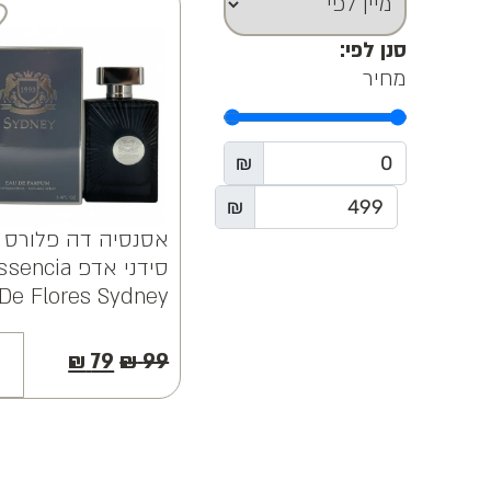
סנן לפי:
מחיר
₪
₪
אסנסיה דה פלורס
סידני אדפ encia
De Flores Sydney
EDP 100ML
₪
79
₪
99