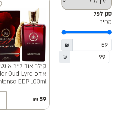
סנן לפי:
מחיר
₪
₪
קילר אוד לייר אינט
א.ד.פ ler Oud Lyre
ntense EDP 100ml
₪
59