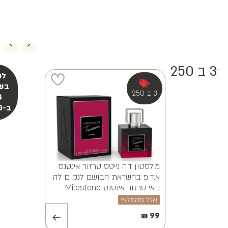
3 ב 250
מילסטון אלווינה ויאנה א.ד.פ
MILESTONE ALVINA VAYANA
EDP 100ML
אזל מהמלאי
₪
99