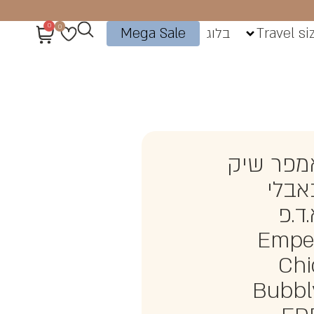
0
0
Travel si
בלוג
Mega Sale
מפר שיק
אבלי
ד.פ
Empe
Chi
Bubbl