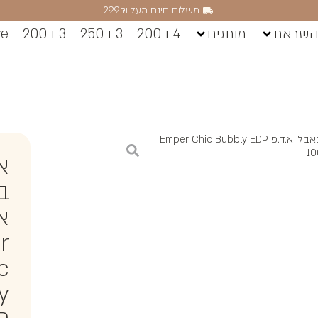
משלוח חינם מעל 299₪
השראת
מותגים
4 ב200
3 ב250
3 ב200
ze
/ אמפר שיק באבלי א.ד.פ Emper Chic Bubbly EDP
1
א
ב
א.
r
c
y