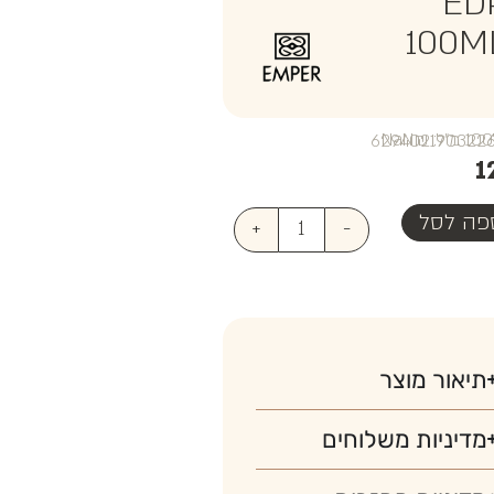
ED
100M
₪NaN
1
פה לסל
+
-
תיאור מוצר
מדיניות משלוחים