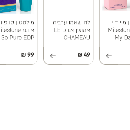
מיי דיי
לה שאמו ערביה
מילסטון סו פיור
ד.פ Milestone
אמושן א.ד.פ LE
א.ד.פ lestone
So Pure EDP
CHAMEAU
My D
100ML
ARABIA EMOTION
EDP 25ML
₪
99
₪
49