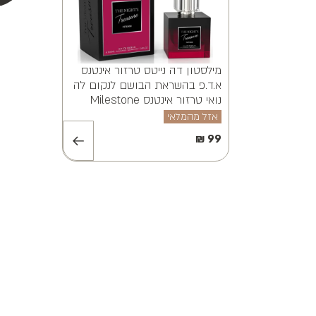
מילסטון אלווינה ויאנה א.ד.פ
Sensation EDP 100ML
MILESTONE ALVINA VAYANA
EDP 100ML
אזל מהמלאי
₪
89
₪
99