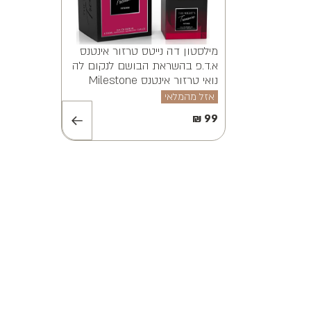
.ד.פ
MILES