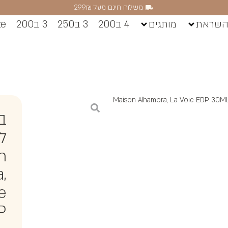
משלוח חינם מעל 299₪
השראת
מותגים
4 ב200
3 ב250
3 ב200
ze
ב
ל
n
,
e
P