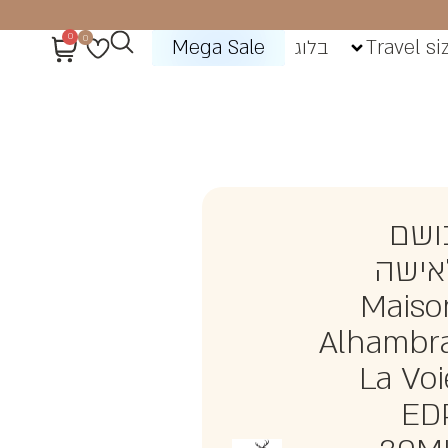
0
0
Travel si
בלוג
Mega Sale
ושם
אישה
Maiso
Alhambra
La Voi
ED