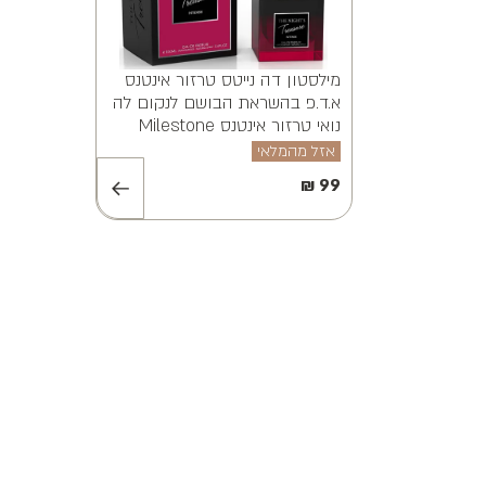
מילסטון אלווינה ויאנה א.ד.פ
MILESTONE ALVINA VAYANA
EDP 100ML
אזל מהמלאי
₪
99