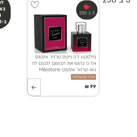
ינה ויאנה א.ד.פ
MILESTONE ALVI