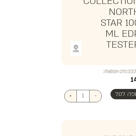
COLLECTIO
NORT
STAR 10
ML ED
TESTE
₪NaN
1
פה לסל
+
-