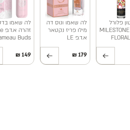
 פלורל
לה שאמו ונוס דה
לה שאמו בדס
ד.פ MILESTONE
מילו פריז נקטאר
זהרה א.ד.פ Le
FLOR
א.ד.פ LE
hameau Buds
Zahra EDP
CHAMEAU
100ML
VENUS DE MILO
₪
149
₪
179
PARIS NECTAR
EDP 85ML