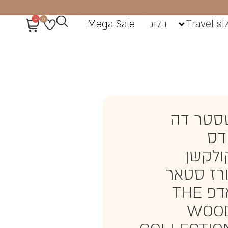
0
0
Travel si
בלוג
Mega Sale
סטר דה
ודס
ולקשן
ורז סטאר
אדפ THE
WOO