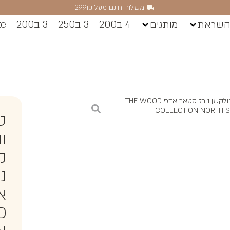
משלוח חינם מעל 299₪
השראת
מותגים
4 ב200
3 ב250
3 ב200
ze
/ טסטר דה וודס קולקשן נורז סטאר אדפ THE WOOD
COLLECTION NORTH S
ט
ו
ק
נ
D