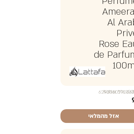
Perfum
Ameera
Al Ara
Priv
Rose Ea
de Parfu
100m
₪NaN
אזל מהמלאי