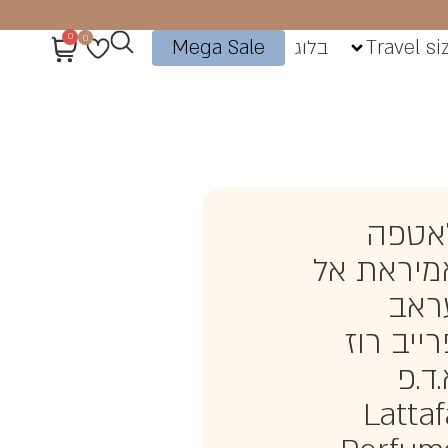
0
0
Travel si
בלוג
Mega Sale
אטפה
מיראת אל
ראב
ייב רוז
ד.פ
Lattaf