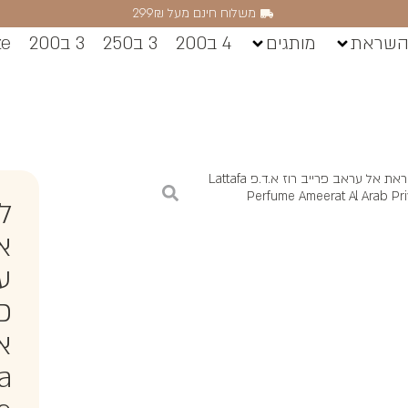
משלוח חינם מעל 299₪
השראת
מותגים
4 ב200
3 ב250
3 ב200
ze
/ לאטפה אמיראת אל עראב פרייב רוז א.ד.פ Lattafa
Perfume Ameerat Al Arab Pr
ל
א
ע
פר
א.
a