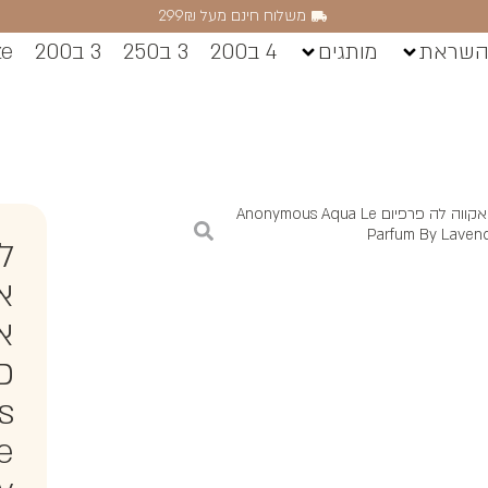
משלוח חינם מעל 299₪
השראת
מותגים
4 ב200
3 ב250
3 ב200
ze
/ לבנדר אנונימוס אקווה לה פרפיום Anonymous Aqua Le
Parfum By Laven
ל
א
א
פ
s
e