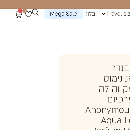
0
0
Travel si
בלוג
Mega Sale
בנדר
נונימוס
קווה לה
רפיום
Anonymou
Aqua L