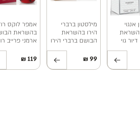
 אנגוי
מילסטון ברברי
אמפר לוקס רוז
בהשראת
הירו בהשראת
בהשראת הבוש
יור גוי
הבושם ברברי הירו
ארמני פרייב רוז
Mileston
א.ד.פ Milestone
מלצית א.ד.פ
Emper Luxe
Bravery Hero
EDP
₪
119
₪
99
Rouge EDP
EDP 100ML
100ML