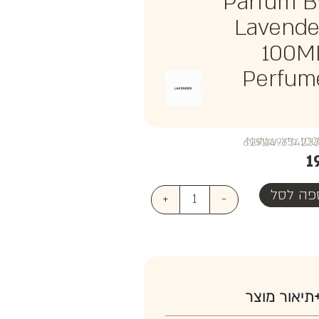
Parfum B
Lavende
100M
Perfum
₪NaN
1
פה לסל
+
-
תיאור מוצר