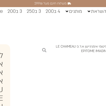
משלוח חינם מעל 299₪
השראת
מותגים
4 ב200
3 ב250
3 ב200
ze
/ לה שאמו אפיטומי אימגיניישן א.ד.פ LE CHAMEAU
EPITOME IMAGI
ל
א
אי
U
E