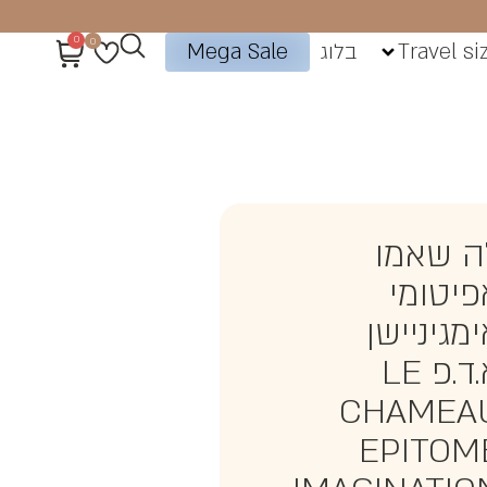
0
0
Travel si
בלוג
Mega Sale
ה שאמו
פיטומי
מגיניישן
א.ד.פ LE
CHAMEA
EPITOM