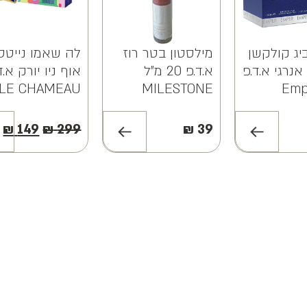
יג קולקשן
מילסטון בטר רוז
לה שאמו נייטס
אנרגי א.ד.פ
א.ד.פ 20 מ"ל
אוף ניו יורק א.ד
LE CHAMEAU
MILESTONE
Emp
NIGHTS OF
BETTER ROUGE
Col
EWYORK EDP
EDP 20ML
Vibrant 
₪
149
₪
299
₪
39
85ML
EDP