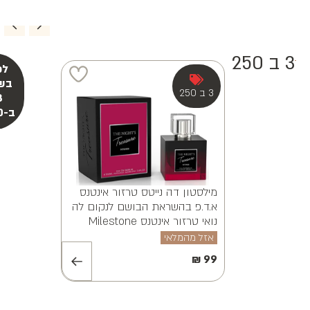
ויאנה א.ד.פ
MILESTONE A