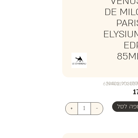
VENU
DE MIL
PARI
ELYSIU
ED
85M
₪NaN
1
פה לסל
+
-