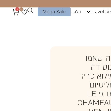
0
0
Travel si
בלוג
Mega Sale
ה שאמו
נוס דה
ילוא פריז
ליסיום
א.ד.פ LE
CHAMEA