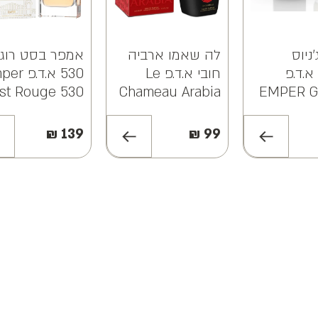
ניוס
לה שאמו ארביה
אמפר בסט רוג’
א.ד.פ
חובי א.ד.פ Le
530 א.ד.פ
st Rouge 530
Chameau Arabia
EMPER G
EDP 100ml
Hubbi EDP
VICTO
100ml
₪
139
₪
99