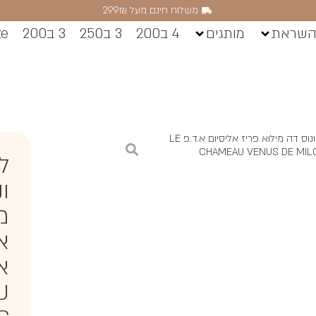
משלוח חינם מעל 299₪
השראת
מותגים
4 ב200
3 ב250
3 ב200
ze
/ לה שאמו ונוס דה מילוא פריז אליסיום א.ד.פ LE
CHAMEAU VENUS DE MILO
ל
ו
מ
א
U