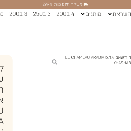
משלוח חינם מעל 299₪
השראת
מותגים
4 ב200
3 ב250
3 ב200
ze
/ לה שאמו ערביה ח’שאב א.ד.פ LE CHAMEAU ARABIA
KHASHAB
ל
ע
ח
U
A