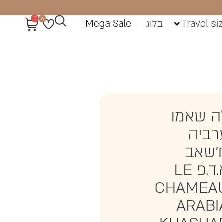
0
0
Travel si
בלוג
Mega Sale
ה שאמו
רביה
’שאב
א.ד.פ LE
CHAMEA
ARABI