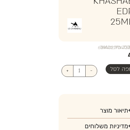
KHASHA
ED
25M
₪NaN
פה לסל
+
-
תיאור מוצר
מדיניות משלוחים