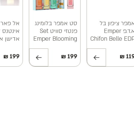
פון בל
סט אמפר בלומינג
אל פארס רד
ד.פ Emper
פנטזי סוויט Set
אינטנס לימיטד
Chifon Be
Emper Blooming
אדישן א.ד.פ Al
Fares Red
Fantasy Sweet
ntense Limited
16 + Glamorous +
₪
199
₪
199
Edition EDP
Forever 21 +
100ML
Bloom 03 EDP
30ML