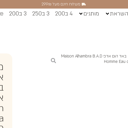
משלוח חינם מעל 299₪
השראת
מותגים
4 ב200
3 ב250
3 ב200
ze
/ מייסון אלהמברה באד הום אדפ Maison Alhambra B.A.D
Homme Eau d
מי
א
ב
א
n
a