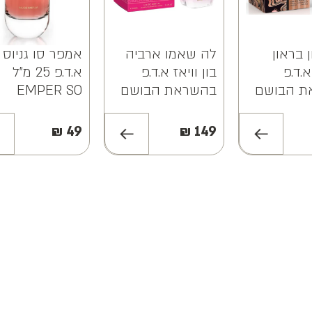
 בראון
לה שאמו ארביה
אמפר סו גניוס
.ד.פ
בון וויאז א.ד.פ
א.ד.פ 25 מ"ל
ת הבושם
בהשראת הבושם
EMPER SO
ה הררה
ויקטור אנד רולף
GENIUS EDP
ונקה
בוניבון Le
25ML
₪
49
₪
149
Chameau Arabia
Milestone
Bon Voyage EDP
Ton
100ml