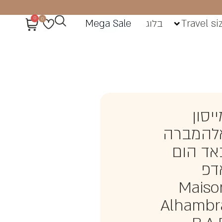
0
0
Travel si
בלוג
Mega Sale
יסון
להמברה
אד הום
דפ
Maiso
Alhambr