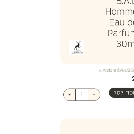
B.A.
Homm
Eau d
Parfu
30m
₪NaN
פה לסל
+
-