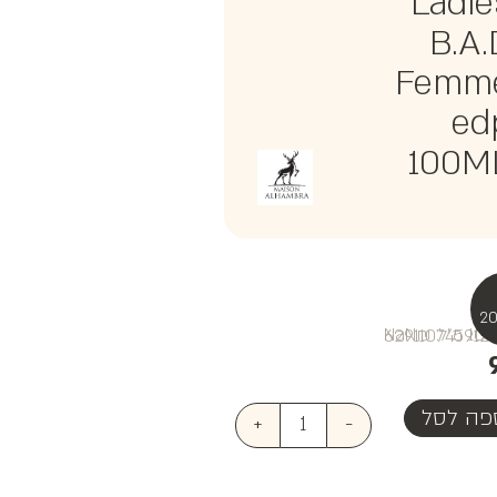
Ladie
B.A.
Femm
ed
100M
₪NaN
פה לסל
+
-