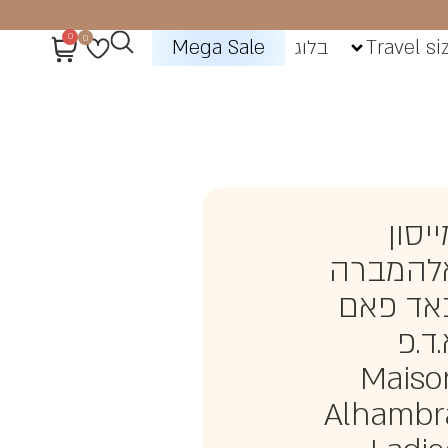
0
0
Travel si
בלוג
Mega Sale
יסון
להמברה
אד פאם
ד.פ
Maiso
Alhambr