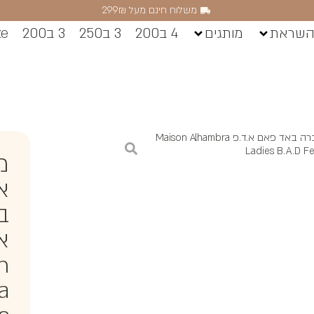
משלוח חינם מעל 299₪
השראת
מותגים
4 ב200
3 ב250
3 ב200
ze
/ מייסון אלהמברה באד פאם א.ד.פ Maison Alhambra
Ladies B.A.D 
מי
א
ב
א.
n
a