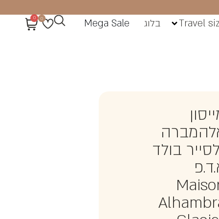
0
0
Travel si
בלוג
Mega Sale
יסון
להמברה
לסייר בולד
ד.פ
Maiso
Alhambr