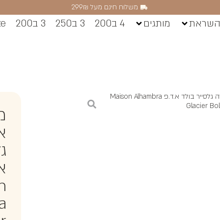
משלוח חינם מעל 299₪
השראת
מותגים
4 ב200
3 ב250
3 ב200
ze
/ מייסון אלהמברה גלסייר בולד א.ד.פ Maison Alhambra
Glacier Bo
מי
א
ג
א.
n
a