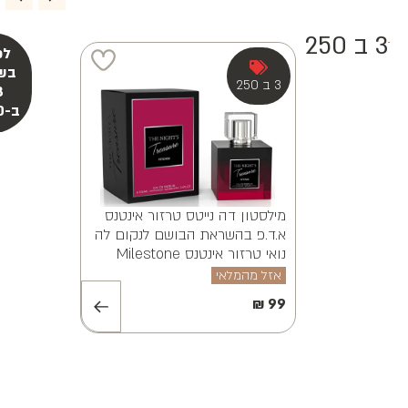
ויאנה א.ד.פ
MILESTONE A