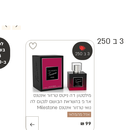
3 ב 250
מילסטון אלווינה ויאנה א.ד.פ
MILESTONE ALVINA VAYANA
EDP 100ML
אזל מהמלאי
₪
99