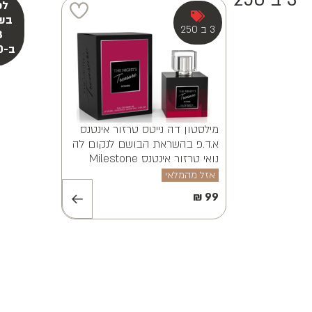
3 ב 250
מילסטון אלווינה ויאנה א.ד.פ
MILESTONE ALVINA VAYANA
EDP 100ML
אזל מהמלאי
₪
99