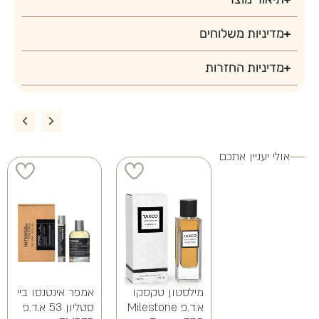
3 ב 250
לה שאמו באב אל
מילסטון ביוטי
אמפר ברומאסק
עטאר א.ד.פ LE
אוף לייף פינק
א.ד.פ Emper