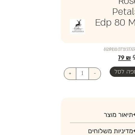
Ros
Petal
Edp 80 M
₪NaN
79
₪
פה לסל
+
-
תיאור מוצר
מדיניות משלוחים