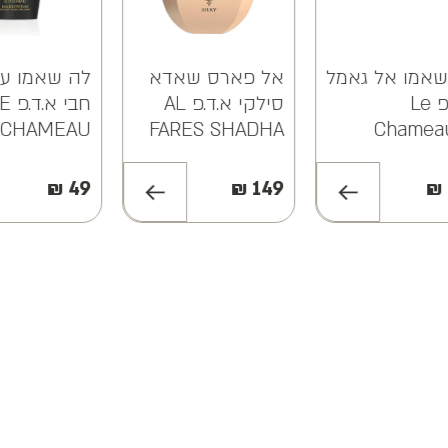
ו אל גאמל
אל פארס שאדא
לה שאמו ערבי
פ Le
סילקי א.ד.פ AL
חבי א.ד.פ LE
CHAMEAU
FARES SHADHA
Cham
ARABIA HUBBI
SILKY EDP
Jam
EDP 25ML
100ML
₪
49
₪
149