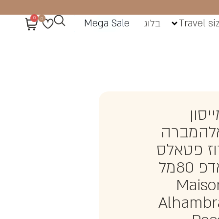
0
0
Travel si
בלוג
Mega Sale
יסון
להמברה
וז פטאלס
אדפ 80מל
Maiso
Alhambr