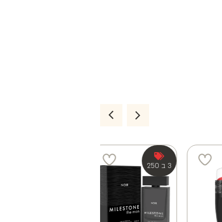
3 ב 250
4 ב 100