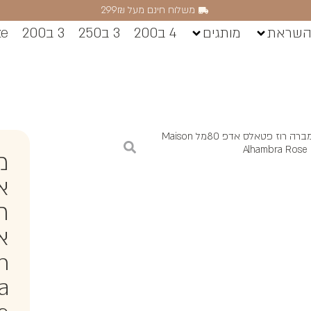
משלוח חינם מעל 299₪
השראת
מותגים
4 ב200
3 ב250
3 ב200
ze
/ מייסון אלהמברה רוז פטאלס אדפ 80מל Maison
Alhambra Rose 
מי
א
ר
n
a