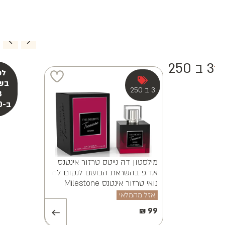
3 ב 250
מילסטון אלווינה ויאנה א.ד.פ
MILESTONE ALVINA VAYANA
EDP 100ML
אזל מהמלאי
₪
99