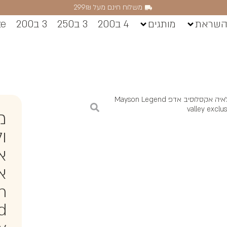
משלוח חינם מעל 299₪
השראת
מותגים
4 ב200
3 ב250
3 ב200
ze
/ מייסון לגנד ולאיה אקסלוסיב אדפ Mayson Legend
valley exclu
מי
ו
א
א
n
d