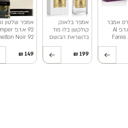
ס אמבר
אמפר בלאנק
אמפר שלטון נו
גזאלי א.ד.פ Al
קולקשן בלו מוד
92 א.ד.פ er
Fares
בהשראת הבושם
helton Noir 92
Gazha
אמואג אינטרלוד
EDP 100ML
א.ד.פ Blanc
₪
149
₪
199
Collection Emper
Blue Mood EDP
85ML