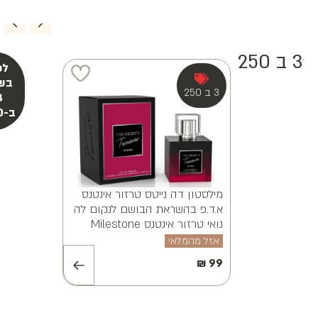
3 ב 250
מילסטון אלווינה ויאנה א.ד.פ
MILESTONE ALVINA VAYANA
EDP 100ML
אזל מהמלאי
₪
99