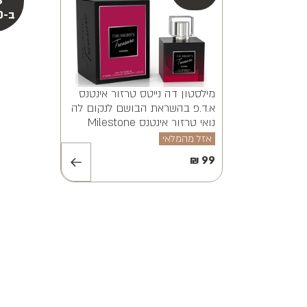
מילסטון אלווינה ויאנה א.ד.פ
Sensation EDP 100ML
MILESTONE ALVINA VAYANA
EDP 100ML
אזל מהמלאי
₪
89
₪
99