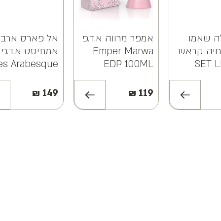
ה שאמו
אמפר מרווה א.ד.פ
אל פארס ארב
חיה קראש
Emper Marwa
ד.פ SET LE
EDP 100ML
es Arabesque
Amethyst EDP
CH
100ML
ARABI
₪
149
₪
119
CRUS