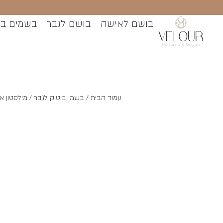
בושם לאישה
בושם לגבר
בשמים ב
עמוד הבית
/
בשמי בוטיק לגבר
/ מילסטון אורוס א.ד.פ 0ML