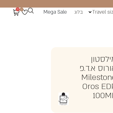
0
0
Travel si
בלוג
Mega Sale
ילסטון
ורוס א.ד.פ
Mileston
Oros ED
100M