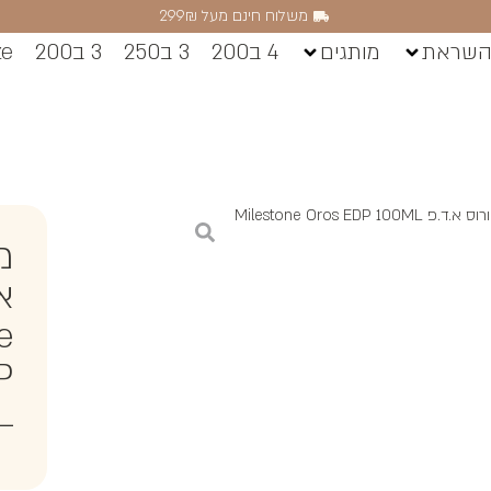
משלוח חינם מעל 299₪
השראת
מותגים
4 ב200
3 ב250
3 ב200
ze
Milestone Oros EDP 10
מ
א
e
P
L