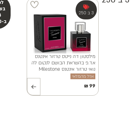
3 ב 250
מילסטון אלווינה ויאנה א.ד.פ
MILESTONE ALVINA VAYANA
EDP 100ML
אזל מהמלאי
₪
99