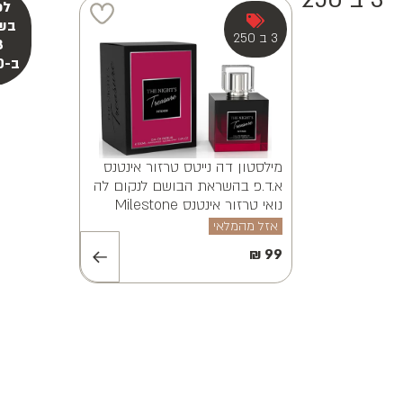
3 ב 250
מילסטון אלווינה ויאנה א.ד.פ
MILESTONE ALVINA VAYANA
EDP 100ML
אזל מהמלאי
₪
99