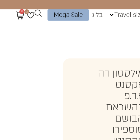
0
0
Travel si
בלוג
Mega Sale
ילסטון דה
קסנט
ד.פ
השראת
בושם
וספירו