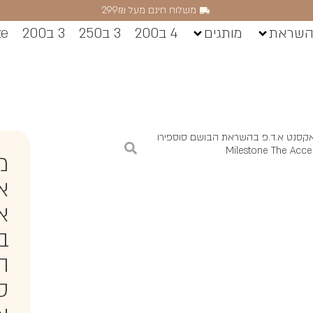
משלוח חינם מעל 299₪
השראת
מותגים
4 ב200
3 ב250
3 ב200
ze
אקסנט א.ד.פ בהשראת הבושם סוספירו
מ
א
א.
ב
ה
ס