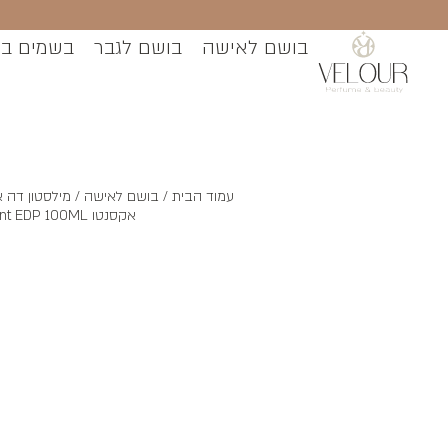
בושם לאישה
בושם לגבר
בשמים ב
עמוד הבית
/
בושם לאישה
/ מילסטון דה 
אקסנטו Milestone The Accent EDP 100ML