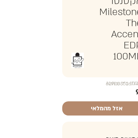
קסנטו
Mileston
Th
Accen
ED
100M
₪NaN
אזל מהמלאי