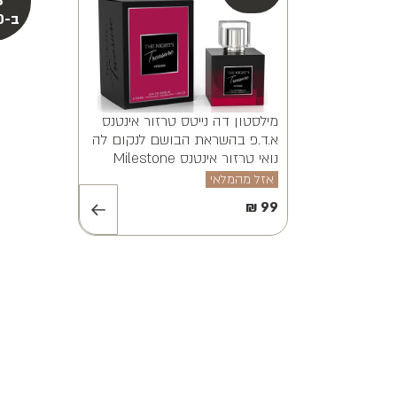
מילסטון אלווינה ויאנה א.ד.פ
MILESTONE ALVINA VAYANA
EDP 100ML
אזל מהמלאי
₪
99