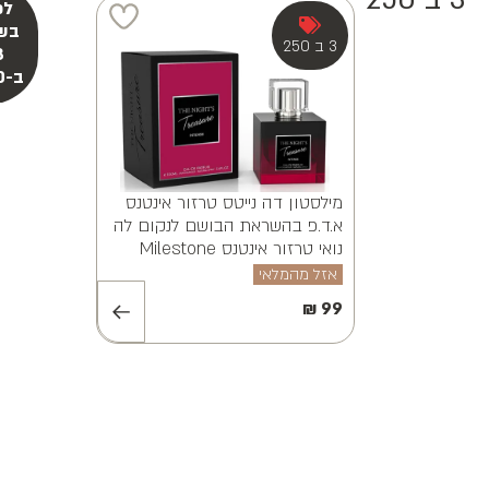
3 ב 250
מילסטון אלווינה ויאנה א.ד.פ
MILESTONE ALVINA VAYANA
EDP 100ML
אזל מהמלאי
₪
99