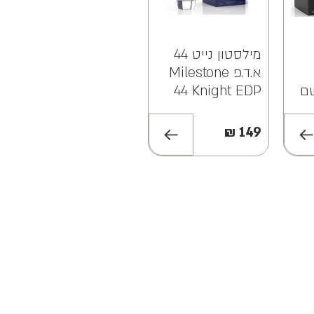
מילסטון נייט 44
פרייב סנו א.ד.פ
א.ד.פ Milestone
PRIVE SENO EDP
ם
44 Knight EDP
100ML
רי
100ML
₪
99
₪
149