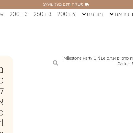
משלוח חינם מעל 299₪
השראת
מותגים
4 ב200
3 ב250
3 ב200
ze
/ מילסטון פרטי גירל לה פרפיום א.ד.פ Milestone Party Girl Le
Parfum
מ
פ
ל
א.
e
l