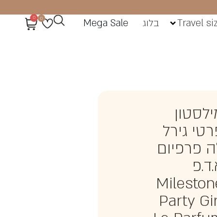
0
0
Travel si
בלוג
Mega Sale
ילסטון
רטי גירל
ה פרפיום
ד.פ
Mileston
Party Gir