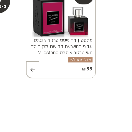
מילסטון אלווינה ויאנה א.ד.פ
MILESTONE ALVINA VAYANA
EDP 100ML
אזל מהמלאי
₪
99