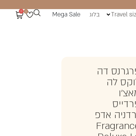
0
0
Travel si
בלוג
Mega Sale
רגרנס דה
וקס לה
אצ'ו
רדייס
רדניה אדפ
Fragranc