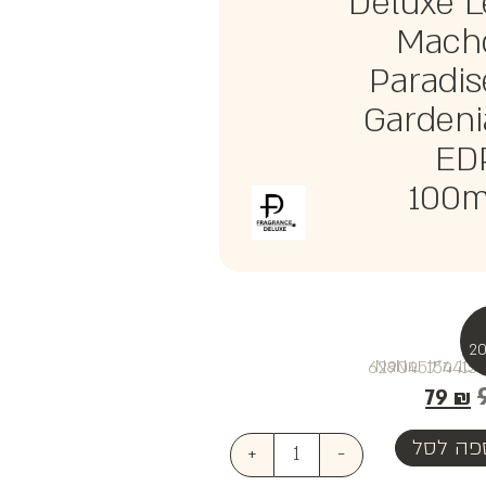
Deluxe L
Mach
Paradis
Gardeni
ED
100m
₪NaN
79
₪
פה לסל
+
-