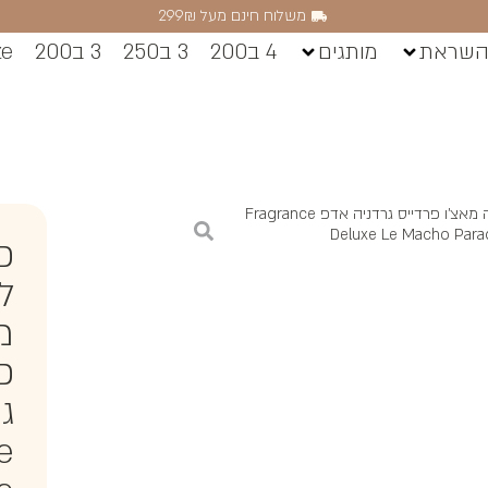
משלוח חינם מעל 299₪
השראת
מותגים
4 ב200
3 ב250
3 ב200
ze
/ פרגרנס דה לוקס לה מאצ'ו פרדייס גרדניה אדפ Fragrance
Deluxe Le Macho Para
פ
ל
מ
פ
ג
e