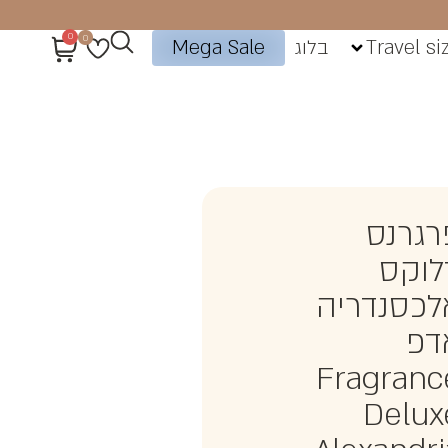
0
0
Travel si
בלוג
Mega Sale
רגרנס
לוקס
לכסנדריה
דפ
Fragranc
Delux