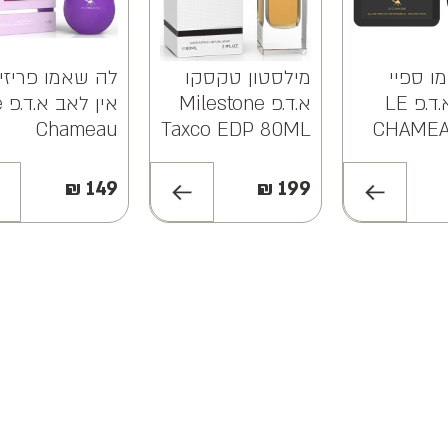
ו ספיי
מילסטון טקסקו
לה שאמו פריזי
שאדו א.ד.פ LE
א.ד.פ Milestone
אין
Chameau
Taxco EDP 80ML
CHAMEA
risian In Love
SHADO
EDP 100ML
₪
149
₪
199