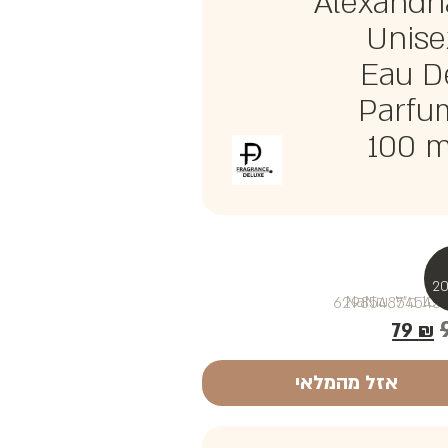
Alexandri
Unise
Eau D
Parfu
100 m
₪NaN
79
₪
אזל מהמלאי