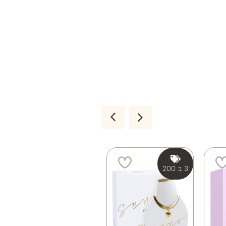
3 ב 200
4 ב 100