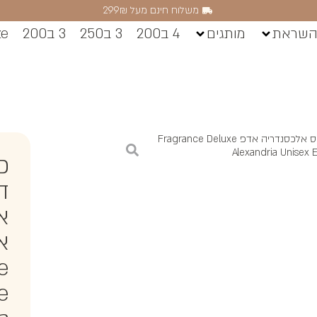
משלוח חינם מעל 299₪
השראת
מותגים
4 ב200
3 ב250
3 ב200
ze
/ פרגרנס דלוקס אלכסנדריה אדפ Fragrance Deluxe
Alexandria Unisex 
פ
ד
א
א
e
e