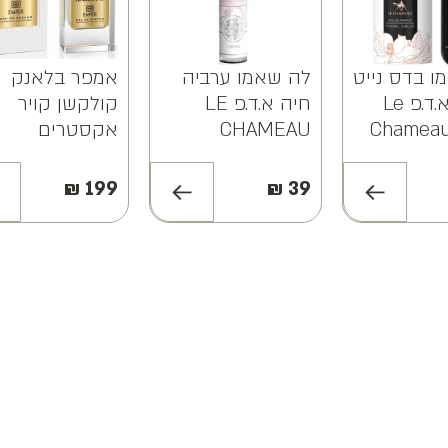
ו בדס נייט
לה שאמו ערביה
אמפר בלאנק
פטלס א.ד.פ Le
חיה א.ד.פ LE
קולקשן קויר
Chamea
CHAMEAU
אקסטרים
Night
ARABIA HAYA
בהשראת הבוש
EDP
EDP 20ML
גרלן קויר אינטנ
₪
199
₪
39
א.ד.פ EMPER
anc Collection
Emper Cuir
Extreme EDP
85ML