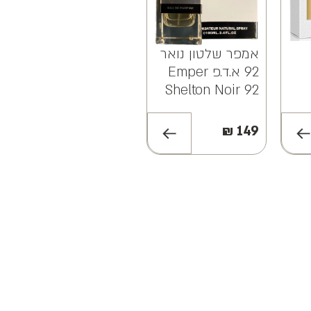
אמפר שלטון נואר
מילסטון אמפרס
92 א.ד.פ Emper
א.ד.פ Milestone
Empress EDP
Shelton Noir 92
ם
EDP 100ML
100ML
ס
₪
149
₪
149
Bl