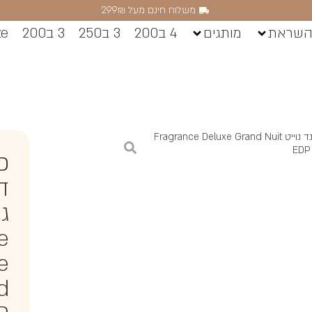
משלוח חינם מעל 299₪
השראת
מותגים
4 ב200
3 ב250
3 ב200
ze
/ פרגרנס דלוקס גראנד נוייט Fragrance Deluxe Grand Nuit
EDP
פ
ד
גר
e
e
d