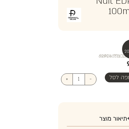
Nuit ED
100m
₪NaN
פה לסל
+
-
תיאור מוצר