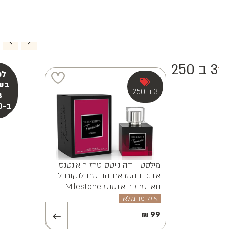
3 ב 250
מילסטון אלווינה ויאנה א.ד.פ
MILESTONE ALVINA VAYANA
EDP 100ML
אזל מהמלאי
₪
99