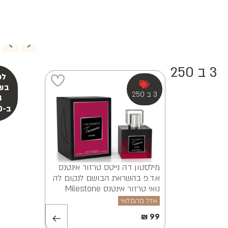
ויאנה א.ד.פ
MILESTONE A