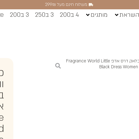
משלוח חינם מעל 299₪
השראת
מותגים
4 ב200
3 ב250
3 ב200
ze
/ פרגרנס וורלד ליטל בלאק דרס אדפ Fragrance World Little
Black Dress Women 
פ
ו
ב
א
e
d