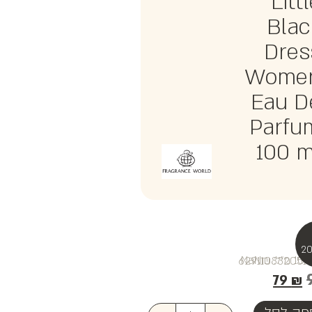
Litt
Blac
Dres
Wome
Eau D
Parfu
100 m
₪NaN
79
₪