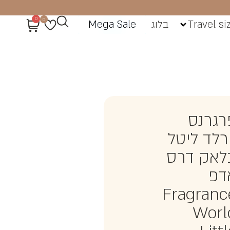
0
0
Travel si
בלוג
Mega Sale
רגרנס
ורלד ליטל
לאק דרס
דפ
Fragranc
Worl