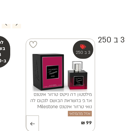
ינה ויאנה א.ד.פ
MILESTONE ALVI