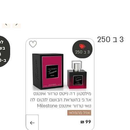
3 ב 250
מילסטון אלווינה ויאנה א.ד.פ
MILESTONE ALVINA VAYANA
EDP 100ML
אזל מהמלאי
₪
99