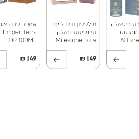
ס ריסאלה
מילסטון ווילדלייף
אמפר טרה א.ד.
ומנטס
סיינטיסט פאלקו
Emper Terra
.פ Al Fares
א.ד.פ Milestone
EDP 100ML
Wildlife Scientist
Risalah P
Falco EDP
Moment
₪
149
₪
149
100ML