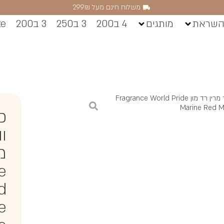
משלוח חינם מעל 299₪
השראת
מותגים
4 ב200
3 ב250
3 ב200
ze
/ פרגרנס וורלד פרייד מרין רד מון Fragrance World Pride
Marine Red 
פ
ו
מר
e
d
e