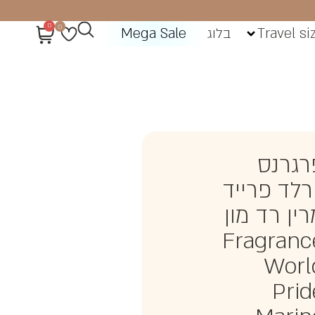
0
0
Travel si
בלוג
Mega Sale
רגרנס
ורלד פרייד
ין רד מון
Fragranc
Worl
Prid