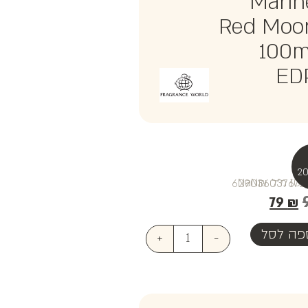
Marin
Red Moo
100m
ED
₪NaN
79
₪
פה לסל
+
-