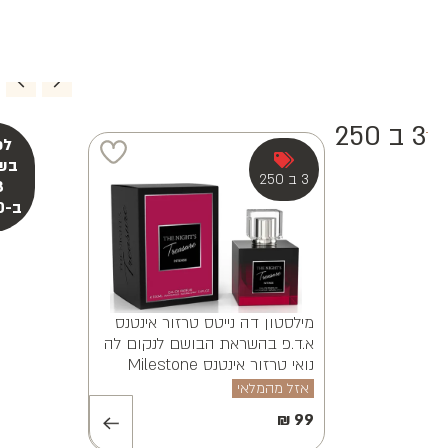
3 ב 250
מילסטון אלווינה ויאנה א.ד.פ
MILESTONE ALVINA VAYANA
EDP 100ML
אזל מהמלאי
₪
99